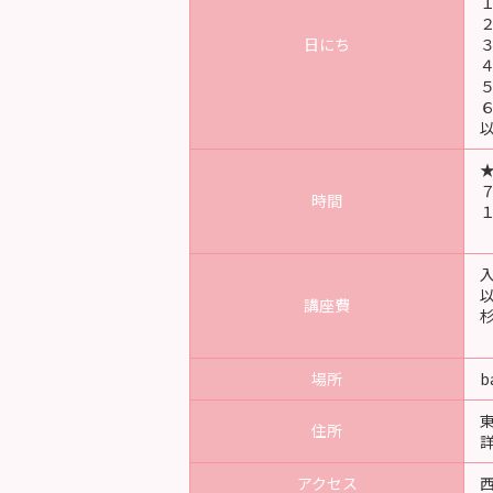
日にち
時間
入
講座費
場所
b
住所
アクセス