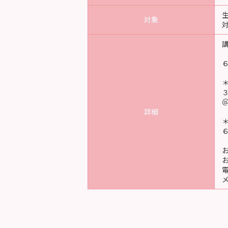
対象
詳細
電
メ