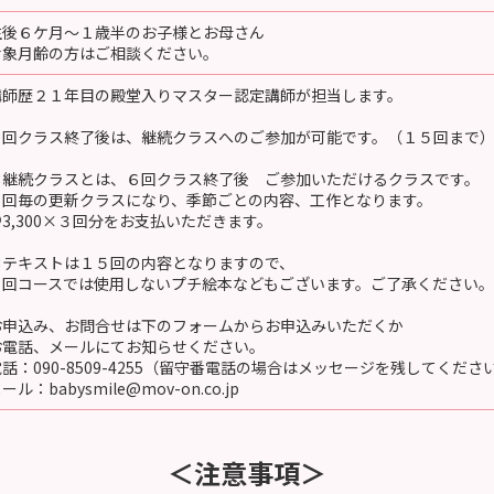
生後６ケ月〜１歳半のお子様とお母さん
対象月齢の方はご相談ください。
講師歴２１年目の殿堂入りマスター認定講師が担当します。
６回クラス終了後は、継続クラスへのご参加が可能です。（１５回まで
＊継続クラスとは、６回クラス終了後 ご参加いただけるクラスです。
３回毎の更新クラスになり、季節ごとの内容、工作となります。
＠3,300×３回分をお支払いただきます。
＊テキストは１５回の内容となりますので、
６回コースでは使用しないプチ絵本などもございます。ご了承ください。
お申込み、お問合せは下のフォームからお申込みいただくか
お電話、メールにてお知らせください。
話：090-8509-4255（留守番電話の場合はメッセージを残してくださ
ール：babysmile@mov-on.co.jp
＜注意事項＞