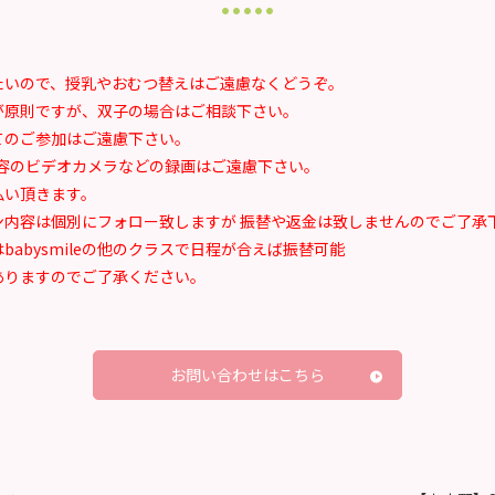
たいので、
授乳やおむつ替えはご遠慮なくどうぞ。
が原則ですが、
双子の場合はご相談下さい。
てのご参加は
ご遠慮下さい。
容のビデオカメラ
などの録画はご遠慮下さい。
払い頂きます。
ン内容は
個別にフォロー致しますが 振替や返金は致しませんので
ご了承
abysmileの他のクラスで日程が合えば振替可能
ありますので
ご了承ください。
お問い合わせはこちら