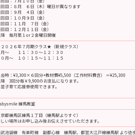
１回目：７月１０日（金）
２回目：８月 ６日（木）曜日が異なります
３回目：９月 ４日（金）
４回目：１０月９日（金）
５回目：１１月 ７日（金）
６回目：１２月１１日（金）
以降 毎月第１or２金曜日開催
★２０２６年７月期クラス★（新規クラス）
７月～ １１：３０～１２：３０
１０月～ １０：１５～１１：１５
会時：¥3,300×６回分+教材費¥5,500（工作材料費含） ＝¥25,300
以降 3回分毎￥9,900のお支払になります。
杉並子育て応援券使用できます。
abysmile 練馬教室
東京都練馬区練馬１丁目（練馬駅よりすぐ）
詳しい場所はお申し込み後お伝えさせていただきます。
西武池袋線 有楽町線 副都心線 練馬駅、都営大江戸線練馬駅 より徒