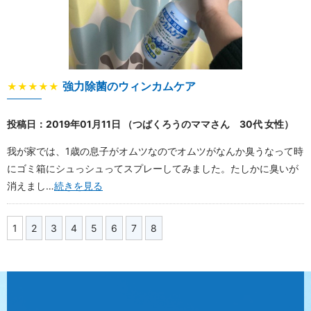
強力除菌のウィンカムケア
★★★★★
投稿日：2019年01月11日 （つばくろうのママさん 30代 女性）
我が家では、1歳の息子がオムツなのでオムツがなんか臭うなって時
にゴミ箱にシュっシュってスプレーしてみました。たしかに臭いが
消えまし…
続きを見る
1
2
3
4
5
6
7
8