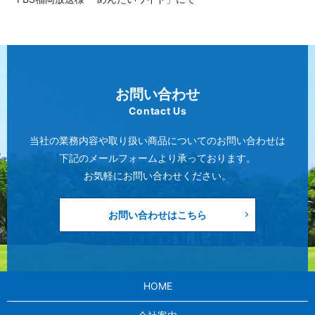
2019/12/26
フジテレビ様「めざましテレビ」にて
2019/12/02
次亜塩素酸水「ウィンカムデオ」リリースのご案内
お問い合わせ
Contact Us
2019/05/15
【接客サービスに関するアンケート調査】を実施しました。
当社の業務内容や取り扱い商品についてのお問い合わせは
下記のメールフォームより承っております。
2019/03/13
お気軽にお問い合わせください。
名古屋テレビ様 「アップ！」にて
2019/02/20
お問い合わせはこちら
【ウィンカムケア関連】 ニオイに関するアンケート調査を実
施しました。
2018/02/28
HOME
週刊誌 「サンデー毎日」にて
2017/04/11