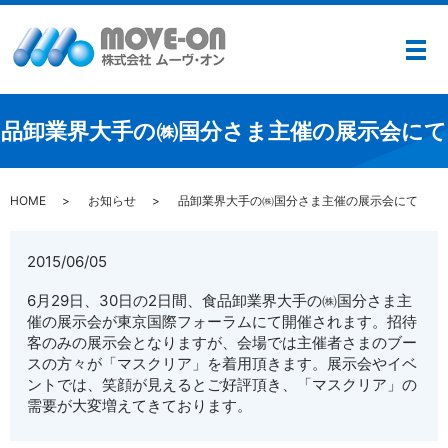
メ
品卸業界大手の㈱国分さま主催の展示会にて
HOME
お知らせ
品卸業界大手の㈱国分さま主催の展示会にて
2015/06/05
6月29日、30日の2日間、食品卸業界大手の㈱国分さま主
催の展示会が東京国際フォーラムにて開催されます。招待
客のみの展示会となりますが、会場では主催者さまのブー
スの方々が「マスクリア」を着用頂きます。展示会やイベ
ントでは、笑顔が見えるとご好評頂き、「マスクリア」の
需要が大変増えてきております。