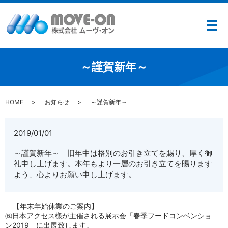
メ
～謹賀新年～
HOME
お知らせ
～謹賀新年～
2019/01/01
～謹賀新年～ 旧年中は格別のお引き立てを賜り、厚く御
礼申し上げます。本年もより一層のお引き立てを賜ります
よう、心よりお願い申し上げます。
【年末年始休業のご案内】
㈱日本アクセス樣が主催される展示会「春季フードコンベンショ
ン2019」に出展致します。