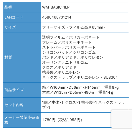
品番
WM-BASIC-1LP
JANコード
4580468701214
サイズ
フリーサイズ（フィルム高さ65mm）
透明フィルム／ポリカーボネート
フレーム／ポリカーボネート
ストッパー／ポリカーボネート
シリコンパッド／シリコンゴム
材質
バンド／ポリアミド、ポリウレタン
オーリング／ニトリルゴム
クロス／ポリアミド
携帯袋／ポリエチレン
ネックストラップ／ポリエチレン・SUS304
箱／W160mm×D56mm×H145mm 重量87g
商品サイズ
本体／W135㎜×D55㎜×H90㎜ 重量14ｇ
1個／本体×1 クロス×1 携帯袋×1 ネックストラッ
セット内容
プ×1
メーカー希望小売価
1,780円（税込1,958円）
格