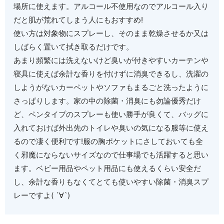
場所に使えます。アルコール不使用なのでアルコール入り
だと肌が荒れてしまう人にもおすすめ!
使い方は対象物にスプレーし、そのまま乾燥させるか又は
しばらく置いて拭き取るだけです。
あまり頻繁には洗えないけど臭いが付きやすいカーテンや
寝具に使えば余計な香りを付けずに消臭できるし、洗濯の
しようがないカーペットやソファもまるごと洗ったように
さっぱりします。家の中の除菌・消臭にも勿論優秀だけ
ど、ペンタイプのスプレーも使い勝手が良くて、バッグに
入れておけば外出先のトイレや臭いの気になる服等に使え
るので凄く便利です!服の胸ポケットにさしておいても全
く邪魔にならないサイズなので仕事場でも活躍すると思い
ます。ベビー用品やペット用品にも使えるくらい安全だ
し、余計な香りもなくてとても使いやすい除菌・消臭スプ
レーですよ( ´∀`)