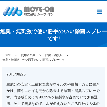
メ
無臭・無刺激で使い勝手のいい除菌スプレー
です!
HOME
使用者の声
除菌・消臭水
無臭・無刺激で使い勝手のいい除菌スプレーです!
2018/08/20
主成分の安定化二酸化塩素がウイルスや細菌・カビに働き
かけ、菌やニオイを元から除去する除菌・消臭スプレーで
す。内容成分のうち99.99%を精製水が占めていて無色透
明、そして無臭なので、水が使えないところ以外は大体の