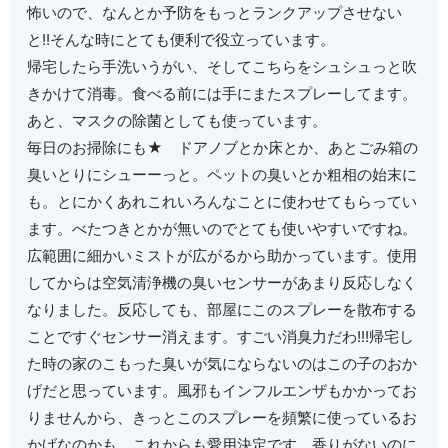
怖いので、なんとか予防をもっとランクアップさせない
と!!そんな時にとても便利で役立っています。
帰宅したら手洗いうがい、そしてこちらをシュシュっと吹
きかけて消毒。食べる前には手にまたスプレーしてます。
あと、マスクの除菌としても使っています。
毎日のお掃除にも★ ドアノブとか床とか、あとごみ箱の
臭いとりにシューーっと。ペットの臭いとか粗相の始末に
も。とにかくあれこれいろんなことに使わせてもらってい
ます。べたつきとかが無いのでとても使いやすいですね。
広範囲に細かいミストが広がるから助かっています。使用
してからは空気清浄機の臭いセンサーがあまり反応しなく
なりました。反応しても、部屋にこのスプレーを散布する
ことですぐセンサー消えます。すごい消臭力だわ!!!帰宅し
た時の家のこもった臭いが気にならないのはこの子のおか
げだと思っています。風邪もインフルエンザもかかってお
りませんから、きっとこのスプレーを頻繁に使っているお
かげなのかも。これからも愛用決定です。香りがないのに