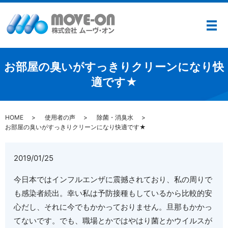
メ
お部屋の臭いがすっきりクリーンになり快
適です★
HOME
使用者の声
除菌・消臭水
お部屋の臭いがすっきりクリーンになり快適です★
2019/01/25
今日本ではインフルエンザに震撼されており、私の周りで
も感染者続出。幸い私は予防接種もしているから比較的安
心だし、それに今でもかかっておりません。旦那もかかっ
てないです。でも、職場とかではやはり菌とかウイルスが